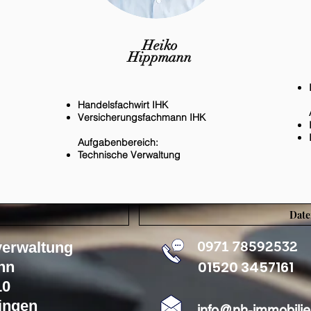
Heiko
Hippmann
Handelsfachwirt IHK
Versicherungsfachmann IHK
Aufgabenbereich:
Technische Verwaltung
Date
verwaltung
0971 78592532
01520 3457161
nn
10
ingen
info@nh-immobilie