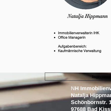
Natalja Hippmann
Immobilienverwalterin IHK
Office Managerin
Aufgabenbereich:
Kaufmännische Verwaltung
Impressum
N
H Immobilien
Natalja Hippma
Schönbornstr. 
97688 Bad Kiss