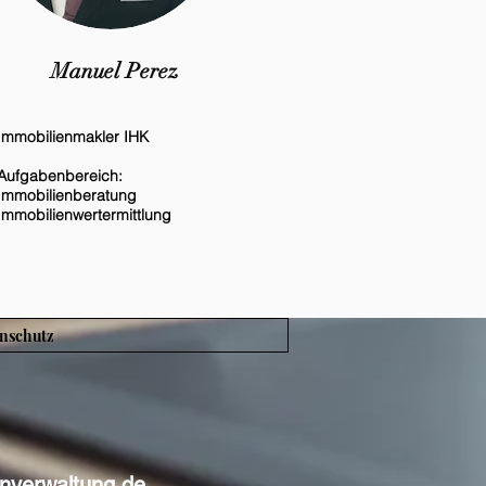
Manuel Perez
Immobilienmakler IHK
Aufgabenbereich:
Immobilienberatung
Immobilienwertermittlung
nschutz
nverwaltung.de