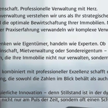
enschaft. Professionelle Verwaltung mit Herz.
nverwaltung verstehen wir uns als Ihr strategisch
d die optimale Bewirtschaftung Ihrer Immobilien. 
nger Praxiserfahrung verwandeln wir komplexe Ver
enken wie Eigentümer, handeln wie Experten. Ob
chaft, Mietverwaltung oder Sondereigentum – 
die Ihre Immobilie nicht nur verwalten, sondern 
kombiniert mit professioneller Exzellenz schafft 
ng, die sowohl die Zahlen im Blick behält als au
uierliche Innovation – denn Stillstand ist in der
 nicht nur am Puls der Zeit, sondern oft einen Sch