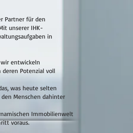
er Partner für den
Mit unserer IHK-
waltungsaufgaben in
wir entwickeln
deren Potenzial voll
das, was heute selten
ch den Menschen dahinter
 dynamischen Immobilienwelt
ritt voraus.