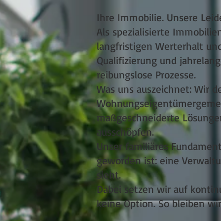
Ihre Immobilie. Unsere Leid
Als spezialisierte Immobilie
langfristigen Werterhalt un
Qualifizierung und jahrela
reibungslose Prozesse.
Was uns auszeichnet: Wir d
Wohnungseigentümergemeins
maßgeschneiderte Lösungen, 
ausschöpfen.
Unser familiäres Fundament 
geworden ist: eine Verwaltu
sieht.
Dabei setzen wir auf kontin
keine Option. So bleiben wir