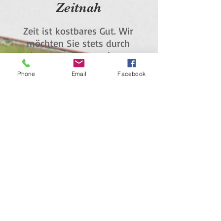
Zeitnah
Zeit ist kostbares Gut. Wir
möchten Sie stets durch
kurze Reaktionszeiten,
einen ungehemmten
Phone
Email
Facebook
Informationsfluss und ein
umfassendes
Serviceangebot
überzeugen.
Was außerdem noch für uns
spricht:
Wir arbeiten
verantwortungsbewusst und