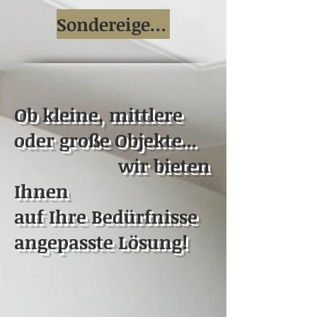
Sondereigentum
Ob kleine, mittlere
oder große Objekte...
wir bieten
Ihnen
auf Ihre Bedürfnisse
angepasste Lösung!